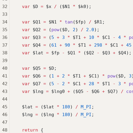
32
  var
 $D 
=
 $x 
/
 ($N1 
*
 $k0);
33
34
  var
 $Q1 
=
 $N1 
*
 tan
($fp) 
/
 $R1;
35
  var
 $Q2 
=
 (
pow
($D, 
2
) 
/
 2.0
);
36
  var
 $Q3 
=
 (
5
 +
 3
 *
 $T1 
+
 10
 *
 $C1 
-
 4
 *
 p
37
  var
 $Q4 
=
 (
61
 +
 90
 *
 $T1 
+
 298
 *
 $C1 
+
 45
38
  var
 $lat 
=
 $fp 
-
 $Q1 
*
 ($Q2 
-
 $Q3 
+
 $Q4);
39
40
  var
 $Q5 
=
 $D;
41
  var
 $Q6 
=
 (
1
 +
 2
 *
 $T1 
+
 $C1) 
*
 pow
($D, 
3
42
  var
 $Q7 
=
 (
5
 -
 2
 *
 $C1 
+
 28
 *
 $T1 
-
 3
 *
 p
43
  var
 $lng 
=
 $lng0 
+
 ($Q5 
-
 $Q6 
+
 $Q7) 
/
 co
44
45
  $lat 
=
 ($lat 
*
 180
) 
/
 M_PI
;
46
  $lng 
=
 ($lng 
*
 180
) 
/
 M_PI
;
47
48
  return
 {