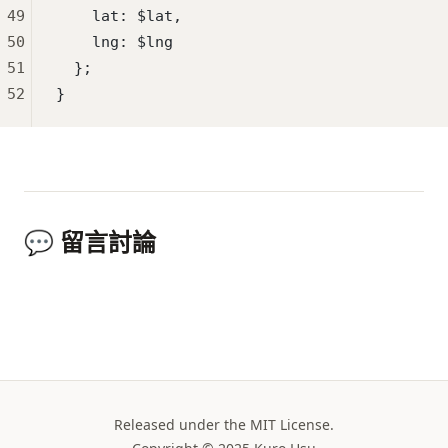
49
    lat: $lat,
50
    lng: $lng
51
  };
52
}
💬 留言討論
Released under the MIT License.