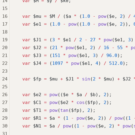
14
  var
 $M 
=
 $y 
/
 $k0;
15
16
  var
 $mu 
=
 $M 
/
 ($a 
*
 (
1.0
 -
 pow
($e, 
2
) 
/
 
17
  var
 $e1 
=
 (
1.0
 -
 pow
((
1.0
 -
 pow
($e, 
2
)), 
18
19
  var
 $J1 
=
 (
3
 *
 $e1 
/
 2
 -
 27
 *
 pow
($e1, 
3
)
20
  var
 $J2 
=
 (
21
 *
 pow
($e1, 
2
) 
/
 16
 -
 55
 *
 p
21
  var
 $J3 
=
 (
151
 *
 pow
($e1, 
3
) 
/
 96.0
);
22
  var
 $J4 
=
 (
1097
 *
 pow
($e1, 
4
) 
/
 512.0
);
23
24
  var
 $fp 
=
 $mu 
+
 $J1 
*
 sin
(
2
 *
 $mu) 
+
 $J2 
25
26
  var
 $e2 
=
 pow
(($e 
*
 $a 
/
 $b), 
2
);
27
  var
 $C1 
=
 pow
($e2 
*
 cos
($fp), 
2
);
28
  var
 $T1 
=
 pow
(
tan
($fp), 
2
);
29
  var
 $R1 
=
 $a 
*
 (
1
 -
 pow
($e, 
2
)) 
/
 pow
((
1
 
30
  var
 $N1 
=
 $a 
/
 pow
((
1
 -
 pow
($e, 
2
) 
*
 pow
(
31