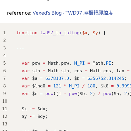
reference:
Vexed's Blog - TWD97 座標轉經緯度
1
function
 twd97_to_latlng
(
$x
, 
$y
) {
2
3
---
4
5
  var
 pow 
=
 Math.pow, 
M_PI
 =
 Math.
PI
;
6
  var
 sin 
=
 Math.sin, cos 
=
 Math.cos, tan 
=
7
  var
 $a 
=
 6378137.0
, $b 
=
 6356752.314245
;
8
  var
 $lng0 
=
 121
 *
 M_PI
 /
 180
, $k0 
=
 0.999
9
  var
 $e 
=
 pow
((
1
 -
 pow
($b, 
2
) 
/
 pow
($a, 
2
)
10
11
  $x 
-=
 $dx;
12
  $y 
-=
 $dy;
13