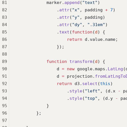
81
            marker.
append
(
"text"
)
82
                .
attr
(
"x"
, padding 
+
 7
)
83
                .
attr
(
"y"
, padding)
84
                .
attr
(
"dy"
, 
".31em"
)
85
                .
text
(
function
(
d
) {
86
                    return
 d.value.name;
87
                });
88
89
            function
 transform
(
d
) {
90
                d 
=
 new
 google.maps.
LatLng
(
91
                d 
=
 projection.
fromLatLngTo
92
                return
 d3.
select
(
this
)
93
                    .
style
(
"left"
, (d.x 
-
 p
94
                    .
style
(
"top"
, (d.y 
-
 pa
95
            }
96
        };
97