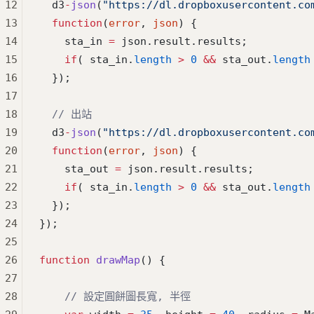
12
  d3
-
json
(
"https://dl.dropboxusercontent.co
13
  function
(
error
, 
json
) {
14
    sta_in 
=
 json.result.results;
15
    if
( sta_in.
length
 >
 0
 &&
 sta_out.
length
16
  });
17
18
  // 出站
19
  d3
-
json
(
"https://dl.dropboxusercontent.co
20
  function
(
error
, 
json
) {
21
    sta_out 
=
 json.result.results;
22
    if
( sta_in.
length
 >
 0
 &&
 sta_out.
length
23
  });
24
});
25
26
function
 drawMap
() {
27
28
    // 設定圓餅圖長寬, 半徑