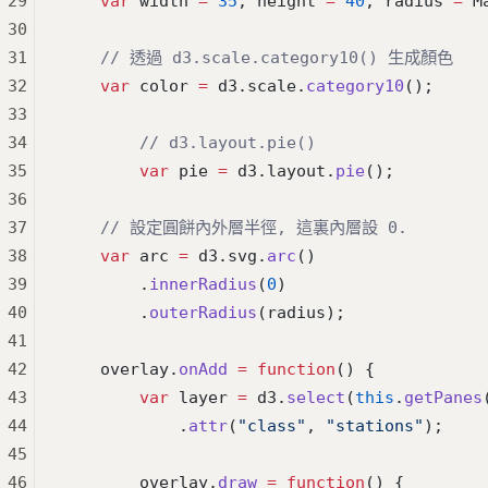
29
    var
 width 
=
 35
, height 
=
 40
, radius 
=
 M
30
31
    // 透過 d3.scale.category10() 生成顏色
32
    var
 color 
=
 d3.scale.
category10
();
33
34
		// d3.layout.pie()
35
		var
 pie 
=
 d3.layout.
pie
();
36
37
    // 設定圓餅內外層半徑, 這裏內層設 0.
38
    var
 arc 
=
 d3.svg.
arc
()
39
        .
innerRadius
(
0
)
40
        .
outerRadius
(radius);
41
42
    overlay.
onAdd
 =
 function
() {
43
        var
 layer 
=
 d3.
select
(
this
.
getPanes
44
            .
attr
(
"class"
, 
"stations"
);
45
46
        overlay.
draw
 =
 function
() {