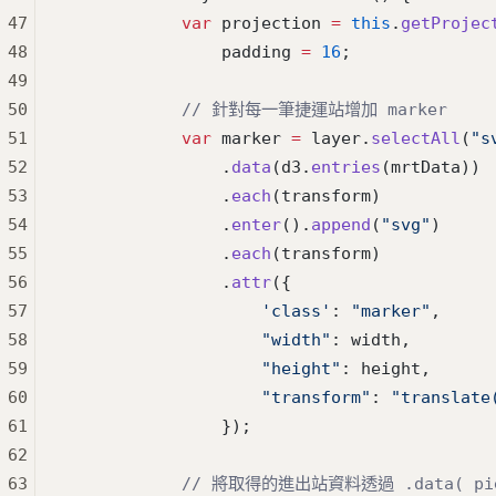
47
            var
 projection 
=
 this
.
getProjec
48
                padding 
=
 16
;
49
50
            // 針對每一筆捷運站增加 marker
51
            var
 marker 
=
 layer.
selectAll
(
"s
52
                .
data
(d3.
entries
(mrtData))
53
                .
each
(transform)
54
                .
enter
().
append
(
"svg"
)
55
                .
each
(transform)
56
                .
attr
({
57
                    'class'
: 
"marker"
,
58
                    "width"
: width,
59
                    "height"
: height,
60
                    "transform"
: 
"translate
61
                });
62
63
            // 將取得的進出站資料透過 .data(