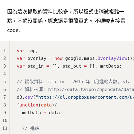
因為這次抓取的資料比較多，所以程式也稍微複雜一
點，不過沒關係，概念還是很簡單的。 不囉唆直接看
code.
1
var
 map;
2
var
 overlay 
=
 new
 google.maps.
OverlayView
()
3
var
 sta_in 
=
 [], sta_out 
=
 [], mrtData;
4
5
// 讀取資料, sta_in = 2015 年四月進站人數, sta
6
// 資料來源: http://data.taipei/opendata/datal
7
d3.
csv
(
"https://dl.dropboxusercontent.com/u
8
function
(
data
){
9
  mrtData 
=
 data;
10
11
  // 進站