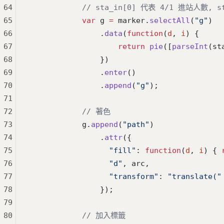
64
            // sta_in[0] 代表 4/1 進站人數, 
65
            var
 g 
=
 marker.
selectAll
(
"g"
)
66
                .
data
(
function
(
d
, 
i
) {
67
                    return
 pie
([
parseInt
(st
68
                })
69
                .
enter
()
70
                .
append
(
"g"
);
71
72
            // 著色
73
            g.
append
(
"path"
)
74
                .
attr
({
75
                  "fill"
: 
function
(
d
, 
i
) { 
76
                  "d"
, arc,
77
                  "transform"
: 
"translate("
78
                });
79
80
            // 加入標籤