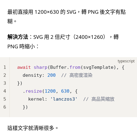
最初直接用 1200×630 的 SVG，轉 PNG 後文字有點
糊。
解決方法
：SVG 用 2 倍尺寸（2400×1260），轉
PNG 時縮小：
typescript
1
await
 sharp
(Buffer.
from
(svgTemplate), {
2
  density: 
200
  // 高密度渲染
3
})
4
  .
resize
(
1200
, 
630
, {
5
    kernel: 
'lanczos3'
  // 高品質縮放
6
  })
這樣文字就清晰很多。