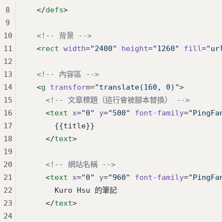
8
  </
defs
>
9
10
  <!-- 背景 -->
11
  <
rect
 width
=
"2400"
 height
=
"1260"
 fill
=
"ur
12
13
  <!-- 內容區 -->
14
  <
g
 transform
=
"translate(160, 0)"
>
15
    <!-- 文章標題（這行會被腳本替換） -->
16
    <
text
 x
=
"0"
 y
=
"500"
 font-family
=
"PingFa
17
      {{title}}
18
    </
text
>
19
20
    <!-- 網站名稱 -->
21
    <
text
 x
=
"0"
 y
=
"960"
 font-family
=
"PingFa
22
      Kuro Hsu 的筆記
23
    </
text
>
24