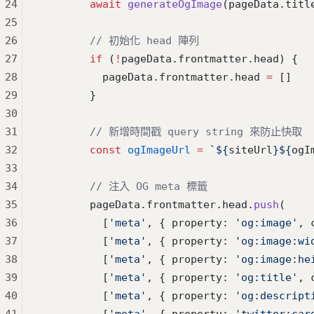
24
        await
 generateOgImage
(pageData.titl
25
26
        // 初始化 head 陣列
27
        if
 (
!
pageData.frontmatter.head) {
28
          pageData.frontmatter.head 
=
 []
29
        }
30
31
        // 新增時間戳 query string 來防止快取
32
        const
 ogImageUrl
 =
 `${
siteUrl
}${
ogI
33
34
        // 注入 OG meta 標籤
35
        pageData.frontmatter.head.
push
(
36
          [
'meta'
, { property: 
'og:image'
, 
37
          [
'meta'
, { property: 
'og:image:wi
38
          [
'meta'
, { property: 
'og:image:he
39
          [
'meta'
, { property: 
'og:title'
, 
40
          [
'meta'
, { property: 
'og:descript
41
          [
'meta'
, { property: 
'twitter:car