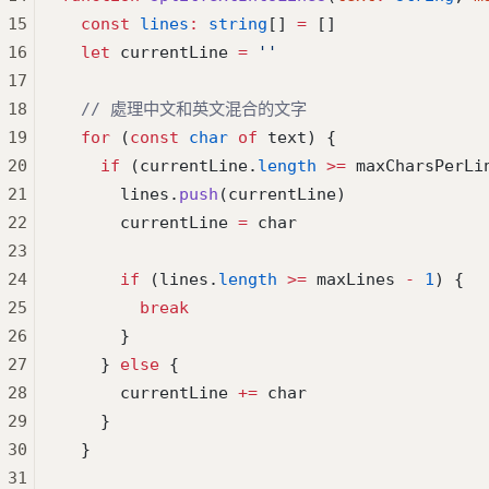
15
  const
 lines
:
 string
[] 
=
 []
16
  let
 currentLine 
=
 ''
17
18
  // 處理中文和英文混合的文字
19
  for
 (
const
 char
 of
 text) {
20
    if
 (currentLine.
length
 >=
 maxCharsPerLi
21
      lines.
push
(currentLine)
22
      currentLine 
=
 char
23
24
      if
 (lines.
length
 >=
 maxLines 
-
 1
) {
25
        break
26
      }
27
    } 
else
 {
28
      currentLine 
+=
 char
29
    }
30
  }
31