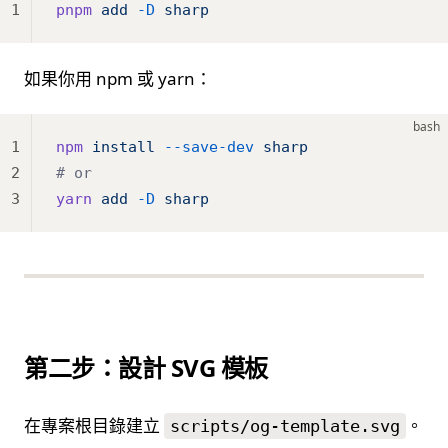
1
pnpm
 add
 -D
 sharp
如果你用 npm 或 yarn：
bash
1
npm
 install
 --save-dev
 sharp
2
# or
3
yarn
 add
 -D
 sharp
第二步：設計 SVG 模板
在專案根目錄建立
。
scripts/og-template.svg