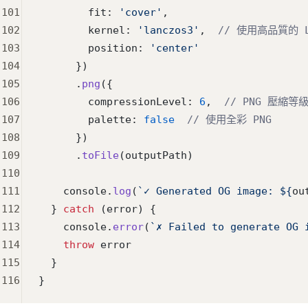
101
        fit: 
'cover'
,
102
        kernel: 
'lanczos3'
,  
// 使用高品質的 L
103
        position: 
'center'
104
      })
105
      .
png
({
106
        compressionLevel: 
6
,  
// PNG 壓縮等級
107
        palette: 
false
  // 使用全彩 PNG
108
      })
109
      .
toFile
(outputPath)
110
111
    console.
log
(
`✓ Generated OG image: ${
ou
112
  } 
catch
 (error) {
113
    console.
error
(
`✗ Failed to generate OG 
114
    throw
 error
115
  }
116
}