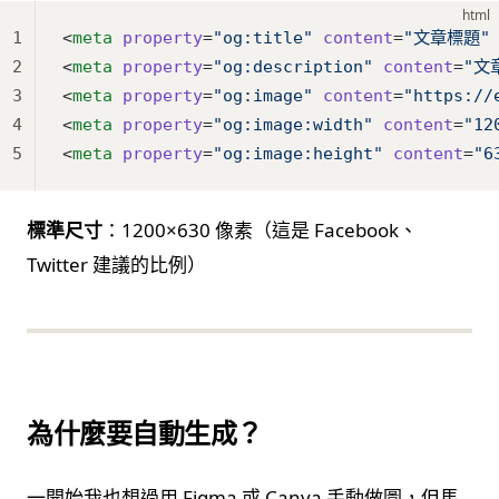
html
1
<
meta
 property
=
"og:title"
 content
=
"文章標題"
2
<
meta
 property
=
"og:description"
 content
=
"文
3
<
meta
 property
=
"og:image"
 content
=
"https://
4
<
meta
 property
=
"og:image:width"
 content
=
"12
5
<
meta
 property
=
"og:image:height"
 content
=
"6
標準尺寸
：1200×630 像素（這是 Facebook、
Twitter 建議的比例）
為什麼要自動生成？
一開始我也想過用 Figma 或 Canva 手動做圖，但馬