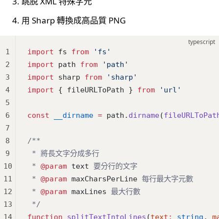
跳脫 XML 特殊字元
用 Sharp 轉換成高品質 PNG
typescript
1
import
 fs 
from
 'fs'
2
import
 path 
from
 'path'
3
import
 sharp 
from
 'sharp'
4
import
 { fileURLToPath } 
from
 'url'
5
6
const
 __dirname
 =
 path.
dirname
(
fileURLToPat
7
8
/**
9
 * 將長文字分成多行
10
 * 
@param
 text
 要分行的文字
11
 * 
@param
 maxCharsPerLine
 每行最大字元數
12
 * 
@param
 maxLines
 最大行數
13
 */
14
function
 splitTextIntoLines
(
text
:
 string
, 
m