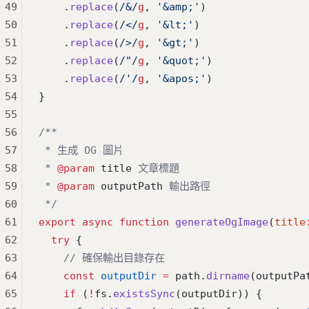
49
    .
replace
(
/
&
/
g
, 
'&amp;'
)
50
    .
replace
(
/
<
/
g
, 
'&lt;'
)
51
    .
replace
(
/
>
/
g
, 
'&gt;'
)
52
    .
replace
(
/
"
/
g
, 
'&quot;'
)
53
    .
replace
(
/
'
/
g
, 
'&apos;'
)
54
}
55
56
/**
57
 * 生成 OG 圖片
58
 * 
@param
 title
 文章標題
59
 * 
@param
 outputPath
 輸出路徑
60
 */
61
export
 async
 function
 generateOgImage
(
title
62
  try
 {
63
    // 確保輸出目錄存在
64
    const
 outputDir
 =
 path.
dirname
(outputPa
65
    if
 (
!
fs.
existsSync
(outputDir)) {