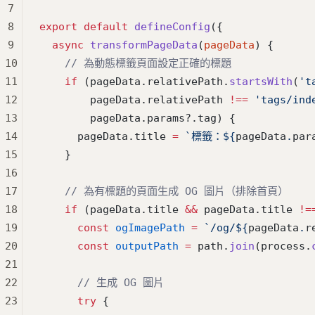
7
8
export
 default
 defineConfig
({
9
  async
 transformPageData
(
pageData
) {
10
    // 為動態標籤頁面設定正確的標題
11
    if
 (pageData.relativePath.
startsWith
(
't
12
        pageData.relativePath 
!==
 'tags/ind
13
        pageData.params?.tag) {
14
      pageData.title 
=
 `標籤：${
pageData
.
par
15
    }
16
17
    // 為有標題的頁面生成 OG 圖片（排除首頁）
18
    if
 (pageData.title 
&&
 pageData.title 
!=
19
      const
 ogImagePath
 =
 `/og/${
pageData
.
r
20
      const
 outputPath
 =
 path.
join
(process.
21
22
      // 生成 OG 圖片
23
      try
 {