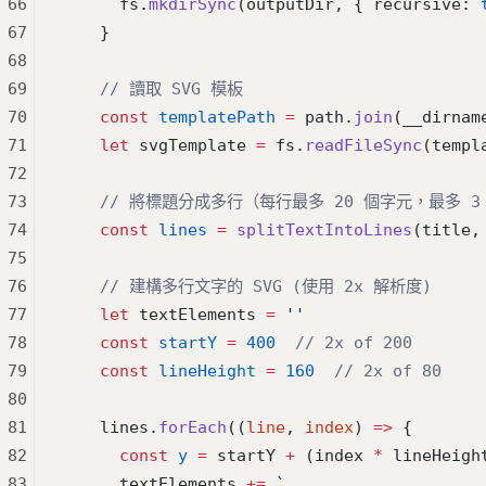
66
      fs.
mkdirSync
(outputDir, { recursive: 
67
    }
68
69
    // 讀取 SVG 模板
70
    const
 templatePath
 =
 path.
join
(__dirnam
71
    let
 svgTemplate 
=
 fs.
readFileSync
(templ
72
73
    // 將標題分成多行（每行最多 20 個字元，最多 3
74
    const
 lines
 =
 splitTextIntoLines
(title,
75
76
    // 建構多行文字的 SVG (使用 2x 解析度)
77
    let
 textElements 
=
 ''
78
    const
 startY
 =
 400
  // 2x of 200
79
    const
 lineHeight
 =
 160
  // 2x of 80
80
81
    lines.
forEach
((
line
, 
index
) 
=>
 {
82
      const
 y
 =
 startY 
+
 (index 
*
 lineHeigh
83
      textElements 
+=
 `