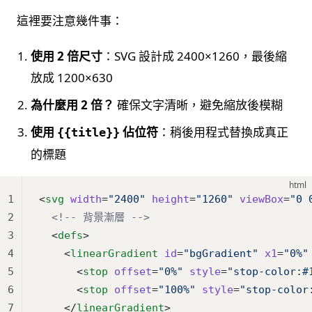
這裡要注意幾件事：
使用 2 倍尺寸
：SVG 設計成 2400×1260，最後縮
放成 1200×630
為什麼用 2 倍？
確保文字清晰，避免縮放後模糊
使用
佔位符
：稍後用程式替換成真正
{{title}}
的標題
html
1
<
svg
 width
=
"2400"
 height
=
"1260"
 viewBox
=
"0 
2
  <!-- 背景漸層 -->
3
  <
defs
>
4
    <
linearGradient
 id
=
"bgGradient"
 x1
=
"0%"
5
      <
stop
 offset
=
"0%"
 style
=
"stop-color:#
6
      <
stop
 offset
=
"100%"
 style
=
"stop-color
7
    </
linearGradient
>