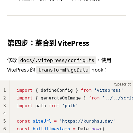
第四步：整合到 VitePress
修改
，使用
docs/.vitepress/config.ts
VitePress 的
hook：
transformPageData
typescript
1
import
 { defineConfig } 
from
 'vitepress'
2
import
 { generateOgImage } 
from
 '../../scri
3
import
 path 
from
 'path'
4
5
const
 siteUrl
 =
 'https://kurohsu.dev'
6
const
 buildTimestamp
 =
 Date.
now
()