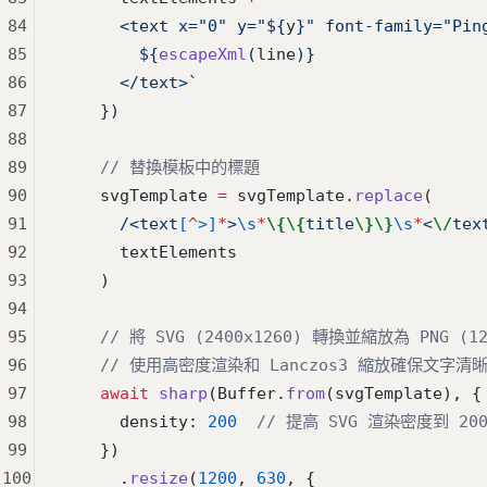
84
      <text x="0" y="${
y
}" font-family="Pin
85
        ${
escapeXml
(
line
)
}
86
      </text>`
87
    })
88
89
    // 替換模板中的標題
90
    svgTemplate 
=
 svgTemplate.
replace
(
91
      /
<text
[
^
>]
*
>
\s
*
\{\{
title
\}\}
\s
*
<
\/
tex
92
      textElements
93
    )
94
95
    // 將 SVG (2400x1260) 轉換並縮放為 PNG (12
96
    // 使用高密度渲染和 Lanczos3 縮放確保文字清
97
    await
 sharp
(Buffer.
from
(svgTemplate), {
98
      density: 
200
  // 提高 SVG 渲染密度到 200
99
    })
100
      .
resize
(
1200
, 
630
, {