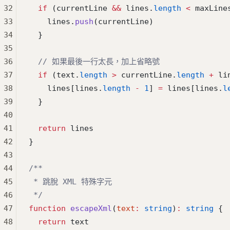
32
  if
 (currentLine 
&&
 lines.
length
 <
 maxLine
33
    lines.
push
(currentLine)
34
  }
35
36
  // 如果最後一行太長，加上省略號
37
  if
 (text.
length
 >
 currentLine.
length
 +
 li
38
    lines[lines.
length
 -
 1
] 
=
 lines[lines.
l
39
  }
40
41
  return
 lines
42
}
43
44
/**
45
 * 跳脫 XML 特殊字元
46
 */
47
function
 escapeXml
(
text
:
 string
)
:
 string
 {
48
  return
 text