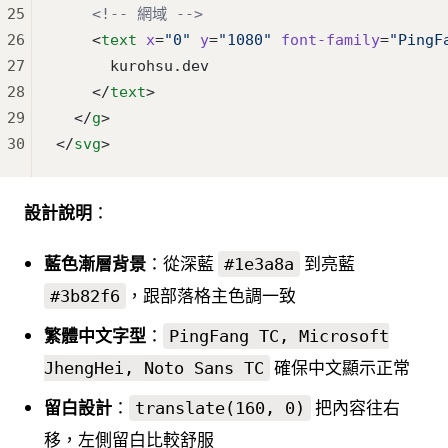
25
    <!-- 網域 -->
26
    <
text
 x
=
"0"
 y
=
"1080"
 font-family
=
"PingF
27
      kurohsu.dev
28
    </
text
>
29
  </
g
>
30
</
svg
>
設計說明
：
藍色漸層背景
：從深藍
到亮藍
#1e3a8a
，跟部落格主色調一致
#3b82f6
繁體中文字型
：
PingFang TC, Microsoft
確保中文顯示正常
JhengHei, Noto Sans TC
留白設計
：
把內容往右
translate(160, 0)
移，左側留白比較舒服