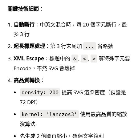
關鍵技術細節
：
自動斷行
：中英文混合時，每 20 個字元斷行，最
多 3 行
超長標題處理
：第 3 行末尾加
省略號
...
XML Escape
：標題中的
,
,
等特殊字元要
&
<
>
Encode，不然 SVG 會壞掉
高品質轉換
：
提高 SVG 渲染密度（預設是
density: 200
72 DPI）
使用最高品質的縮放
kernel: 'lanczos3'
演算法
先生成 2 倍圖再縮小，確保文字銳利