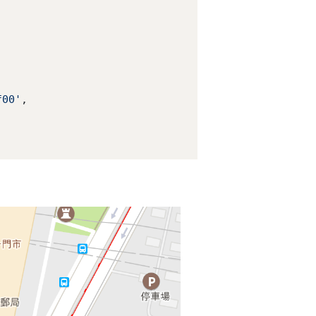
f00'
,