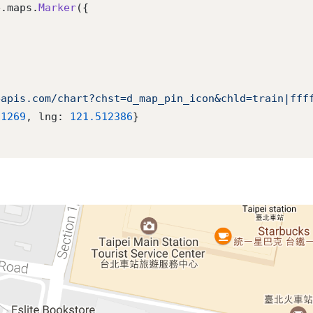
e.maps.
Marker
({
eapis.com/chart?chst=d_map_pin_icon&chld=train|fff
51269
, lng: 
121.512386
}