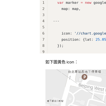
1
  var
 marker 
=
 new
 googl
2
    map: map,
3
4
---
5
6
    icon: 
'//chart.googl
7
    position: {lat: 
25.0
8
  });
9
如下圖黃色 icon：