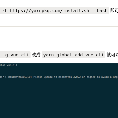
即
 -L https://yarnpkg.com/install.sh | bash
改成
就可
 -g vue-cli
yarn global add vue-cli